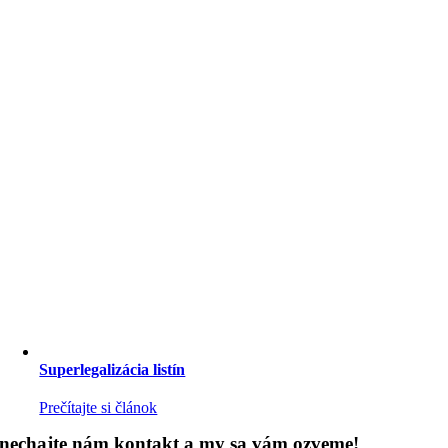
Superlegalizácia listín
Prečítajte si článok
nechajte nám kontakt a my sa vám ozveme!