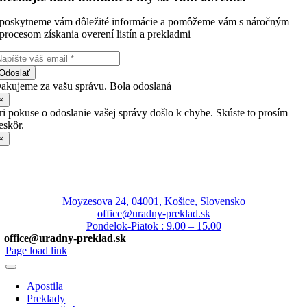
poskytneme vám dôležité informácie a pomôžeme vám s náročným
procesom získania overení listín a prekladmi
Odoslať
akujeme za vašu správu. Bola odoslaná
×
ri pokuse o odoslanie vašej správy došlo k chybe. Skúste to prosím
eskôr.
×
Moyzesova 24, 04001, Košice, Slovensko
office@uradny-preklad.sk
Pondelok-Piatok : 9.00 – 15.00
office@uradny-preklad.sk
Page load link
Apostila
Preklady