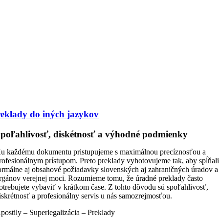
eklady do iných jazykov
poľahlivosť, diskétnosť a výhodné podmienky
u každému dokumentu pristupujeme s maximálnou precíznosťou a
rofesionálnym prístupom. Preto preklady vyhotovujeme tak, aby spĺňal
ormálne aj obsahové požiadavky slovenských aj zahraničných úradov a
rgánov verejnej moci. Rozumieme tomu, že úradné preklady často
otrebujete vybaviť v krátkom čase. Z tohto dôvodu sú spoľahlivosť,
iskrétnosť a profesionálny servis u nás samozrejmosťou.
postily – Superlegalizácia – Preklady