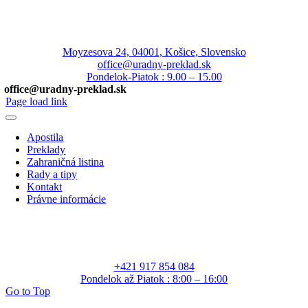
Moyzesova 24, 04001, Košice, Slovensko
office@uradny-preklad.sk
Pondelok-Piatok : 9.00 – 15.00
office@uradny-preklad.sk
Page load link
Apostila
Preklady
Zahraničná listina
Rady a tipy
Kontakt
Právne informácie
+421 917 854 084
Pondelok až Piatok : 8:00 – 16:00
Go to Top