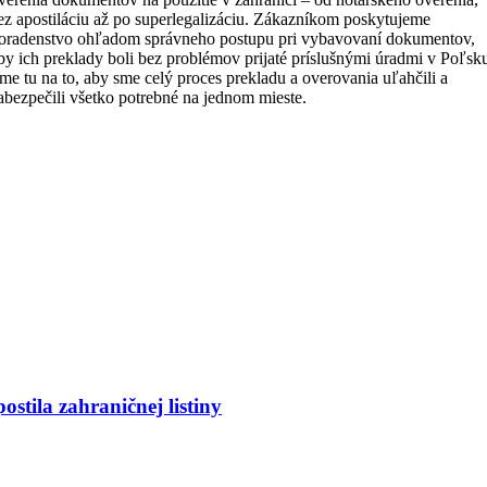
ez apostiláciu až po superlegalizáciu. Zákazníkom poskytujeme
oradenstvo ohľadom správneho postupu pri vybavovaní dokumentov,
by ich preklady boli bez problémov prijaté príslušnými úradmi v Poľsk
me tu na to, aby sme celý proces prekladu a overovania uľahčili a
abezpečili všetko potrebné na jednom mieste.
ostila zahraničnej listiny