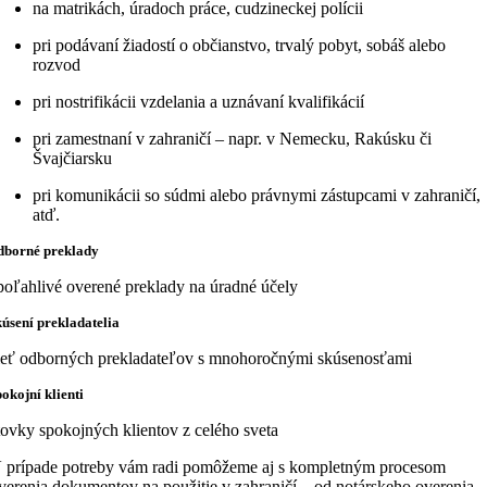
na matrikách, úradoch práce, cudzineckej polícii
pri podávaní žiadostí o občianstvo, trvalý pobyt, sobáš alebo
rozvod
pri nostrifikácii vzdelania a uznávaní kvalifikácií
pri zamestnaní v zahraničí – napr. v Nemecku, Rakúsku či
Švajčiarsku
pri komunikácii so súdmi alebo právnymi zástupcami v zahraničí,
atď.
dborné preklady
poľahlivé overené preklady na úradné účely
kúsení prekladatelia
ieť odborných prekladateľov s mnohoročnými skúsenosťami
pokojní klienti
tovky spokojných klientov z celého sveta
 prípade potreby vám radi pomôžeme aj s kompletným procesom
verenia dokumentov na použitie v zahraničí – od notárskeho overenia,