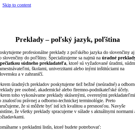
Skip to content
Preklady – poľský jazyk, poľština
oskytujeme profesionálne preklady z poľského jazyka do slovenčiny aj
o slovenčiny do poľštiny. Špecializujeme sa najmä na
úradné preklad
 pečiatkou súdneho prekladateľa
, ktoré sú vyžadované úradmi, súdm
amestnávateľmi, školami, univerzitami alebo inými inštitúciami na
lovensku a v zahraničí.
krem úradných prekladov poskytujeme tiež bežné (neúradné) a odborn
reklady pre osobné, akademické alebo firemno-podnikateľské účely.
krem toho vykonávame preklady skúsenými, overenými prekladateľm
o znalosťou právnej a odborno-technickej terminológie. Preto
aručujeme, že si môžete byť istí ich kvalitou a presnosťou. Navyše
aistíme, že všetky preklady spracujeme v súlade s aktuálnymi normami 
ožiadavkami.
omáhame s prekladmi listín, ktoré budete potrebovať: