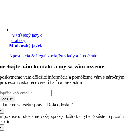
Maďarský jazyk
Gallery
Maďarský jazyk
Apostilácia & Legalizácia
,
Preklady a tlmočenie
nechajte nám kontakt a my sa vám ozveme!
poskytneme vám dôležité informácie a pomôžeme vám s náročným
procesom získania overení listín a prekladmi
Odoslať
akujeme za vašu správu. Bola odoslaná
×
ri pokuse o odoslanie vašej správy došlo k chybe. Skúste to prosím
eskôr.
×