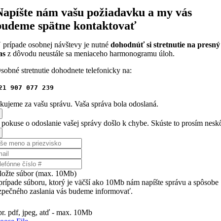
Napíšte nám vašu požiadavku a my vás
budeme spätne kontaktovať
 prípade osobnej návštevy je nutné
dohodnúť si stretnutie na presný
as
z dôvodu neustále sa meniaceho harmonogramu úloh.
sobné stretnutie dohodnete telefonicky na:
21 907 077 239
kujeme za vašu správu. Vaša správa bola odoslaná.
i pokuse o odoslanie vašej správy došlo k chybe. Skúste to prosím neskô
iložte súbor (max. 10Mb)
prípade súboru, ktorý je väčší ako 10Mb nám napíšte správu a spôsobe
zpečného zaslania vás budeme informovať.
pr. pdf, jpeg, atď - max. 10Mb