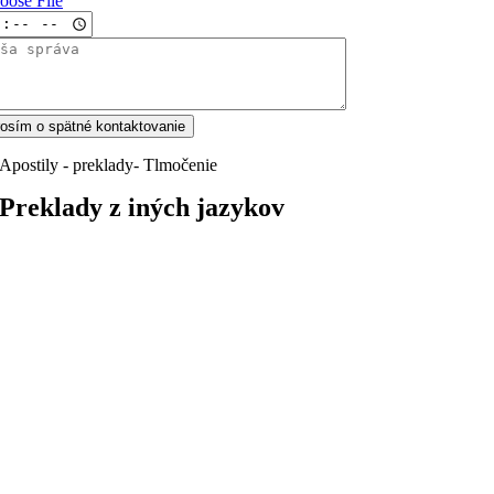
oose File
rosím o spätné kontaktovanie
Apostily - preklady- Tlmočenie
Preklady z iných jazykov