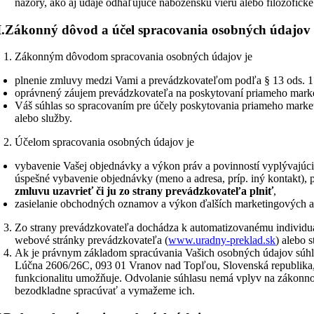
názory, ako aj údaje odhaľujúce náboženskú vieru alebo filozofické 
I.
Zákonný dôvod a účel spracovania osobných údajov
Zákonným dôvodom spracovania osobných údajov je
plnenie zmluvy medzi Vami a prevádzkovateľom podľa § 13 ods. 1
oprávnený záujem prevádzkovateľa na poskytovaní priameho market
Váš súhlas so spracovaním pre účely poskytovania priameho market
alebo služby.
Účelom spracovania osobných údajov je
vybavenie Vašej objednávky a výkon práv a povinností vyplývajúc
úspešné vybavenie objednávky (meno a adresa, príp. iný kontakt), 
zmluvu uzavrieť či ju zo strany prevádzkovateľa plniť
,
zasielanie obchodných oznamov a výkon ďalších marketingových akt
Zo strany prevádzkovateľa dochádza k automatizovanému individuál
webové stránky prevádzkovateľa (
www.uradny-preklad.sk
) alebo 
Ak je právnym základom spracúvania Vašich osobných údajov súhla
Lúčna 2606/26C, 093 01 Vranov nad Topľou, Slovenská republika, (ii
funkcionalitu umožňuje. Odvolanie súhlasu nemá vplyv na zákonno
bezodkladne spracúvať a vymažeme ich.