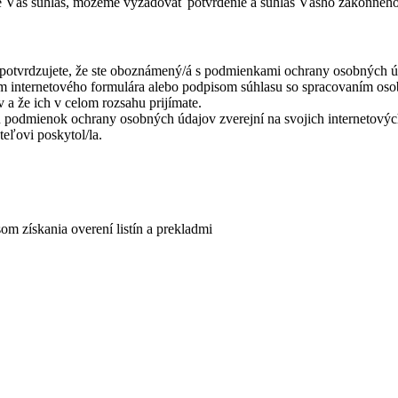
 Váš súhlas, môžeme vyžadovať potvrdenie a súhlas Vášho zákonného
otvrdzujete, že ste oboznámený/á s podmienkami ochrany osobných úda
m internetového formulára alebo podpisom súhlasu so spracovaním osob
 že ich v celom rozsahu prijímate.
 podmienok ochrany osobných údajov zverejní na svojich internetový
eľovi poskytol/la.
 získania overení listín a prekladmi