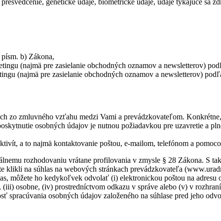
presvedčenie, genetické údaje, biometrické údaje, údaje týkajúce sa zdr
 písm. b) Zákona,
ingu (najmä pre zasielanie obchodných oznamov a newsletterov) podľa
ingu (najmä pre zasielanie obchodných oznamov a newsletterov) podľa 
ich zo zmluvného vzťahu medzi Vami a prevádzkovateľom. Konkrétne, 
poskytnutie osobných údajov je nutnou požiadavkou pre uzavretie a pl
ivít, a to najmä kontaktovanie poštou, e-mailom, telefónom a pomoco
nemu rozhodovaniu vrátane profilovania v zmysle § 28 Zákona. S taký
ste klikli na súhlas na webových stránkach prevádzkovateľa (www.urad
s, môžete ho kedykoľvek odvolať (i) elektronickou poštou na adresu o
i) osobne, (iv) prostredníctvom odkazu v správe alebo (v) v rozhraní 
sť spracúvania osobných údajov založeného na súhlase pred jeho odvo