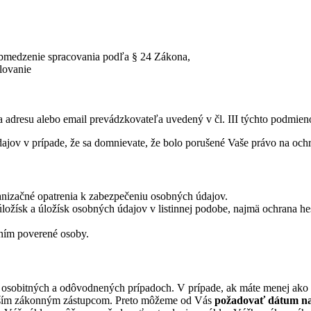
bmedzenie spracovania podľa § 24 Zákona,
lovanie
 adresu alebo email prevádzkovateľa uvedený v čl. III týchto podmien
ajov v prípade, že sa domnievate, že bolo porušené Vaše právo na och
ganizačné opatrenia k zabezpečeniu osobných údajov.
úložísk a úložísk osobných údajov v listinnej podobe, najmä ochrana h
 ním poverené osoby.
 osobitných a odôvodnených prípadoch. V prípade, ak máte menej ako 
j Vaším zákonným zástupcom. Preto môžeme od Vás
požadovať dátum n