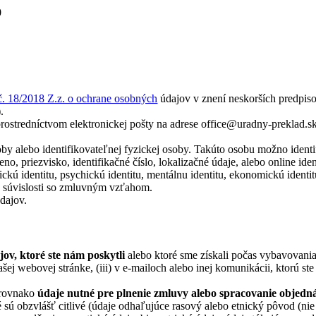
0
. 18/2018 Z.z. o ochrane osobných
údajov v znení neskorších predpiso
).
 prostredníctvom elektronickej pošty na adrese office@uradny-preklad.
soby alebo identifikovateľnej fyzickej osoby. Takúto osobu možno iden
eno, priezvisko, identifikačné číslo, lokalizačné údaje, alebo online ide
tickú identitu, psychickú identitu, mentálnu identitu, ekonomickú identit
v súvislosti so zmluvným vzťahom.
dajov.
v, ktoré ste nám poskytli
alebo ktoré sme získali počas vybavovania
našej webovej stránke, (iii) v e-mailoch alebo inej komunikácii, ktorú st
a rovnako
údaje nutné pre plnenie zmluvy alebo spracovanie objed
 sú obzvlášť citlivé (údaje odhaľujúce rasový alebo etnický pôvod (ni