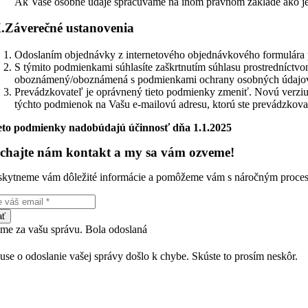
Ak Vaše osobné údaje spracúvame na inom právnom základe ako je
.
Záverečné ustanovenia
Odoslaním objednávky z internetového objednávkového formulára p
S týmito podmienkami súhlasíte zaškrtnutím súhlasu prostredníctvo
oboznámený/oboznámená s podmienkami ochrany osobných údajov a
Prevádzkovateľ je oprávnený tieto podmienky zmeniť. Novú verziu
týchto podmienok na Vašu e-mailovú adresu, ktorú ste prevádzkovat
eto podmienky nadobúdajú účinnosť dňa 1.1.2025
chajte nám kontakt a my sa vám ozveme!
skytneme vám dôležité informácie a pomôžeme vám s náročným procesom
ať
me za vašu správu. Bola odoslaná
use o odoslanie vašej správy došlo k chybe. Skúste to prosím neskôr.