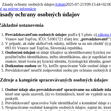
Zásady ochrany osobných údajov
Admin
2025-07-21T09:15:44+02:0
äť na právne informácie
ásady ochrany osobných údajov
Základné ustanovenia
Prevádzkovateľom osobných údajov
podľa § 5 písm. o)
zákona č
Vranov nad Topľou, IČO: 51001721 ďalej len: „
prevádzkovateľ
“
V prípade, ak máte akékoľvek otázky, môžete sa na nás obrátiť (i)
093 01 Vranov nad Topľou, Slovenská republika.
Osobnými údajmi
sú údaje týkajúce sa identifikovanej fyzickej o
použiteľného identifikátora, iného identifikátora, ako je napríklad m
znakov, ktoré tvoria jej fyzickú identitu, fyziologickú identitu, gene
Dotknutou osobou
ste Vy, keďže spracúvame Vaše osobné údaje 
Prevádzkovateľ neurčil zodpovednú osobu pre ochranu osobných ú
.
Zdroje a kategórie spracovávaných osobných údajov
Osobné údaje ako prevádzkovateľ spracúvame na základe údajo
ktoré sme spolu uzavreli, (ii) vo formulároch, ktoré ste vyplnili na 
poskytli.
Prevádzkovateľ spracováva Vaše identifikačné a kontaktné údaje 
Nespracúvame osobitné kategórie osobných údajov, najmä tie, ktoré