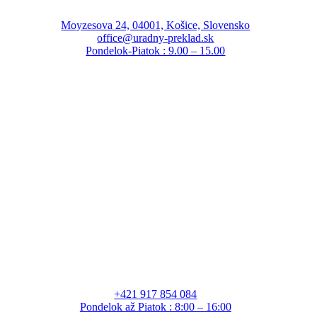
Moyzesova 24, 04001, Košice, Slovensko
office@uradny-preklad.sk
Pondelok-Piatok : 9.00 – 15.00
+421 917 854 084
Pondelok až Piatok : 8:00 – 16:00