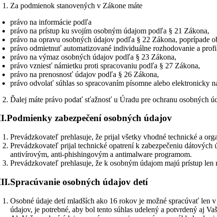
Za podmienok stanovených v Zákone máte
právo na informácie podľa
právo na prístup ku svojím osobným údajom podľa § 21 Zákona,
právo na opravu osobných údajov podľa § 22 Zákona, poprípade o
právo odmietnuť automatizované individuálne rozhodovanie a profi
právo na výmaz osobných údajov podľa § 23 Zákona,
právo vzniesť námietku proti spracovaniu podľa § 27 Zákona,
právo na prenosnosť údajov podľa § 26 Zákona,
právo odvolať súhlas so spracovaním písomne alebo elektronicky na
Ďalej máte právo podať sťažnosť u Úradu pre ochranu osobných úd
I.
Podmienky zabezpečení osobných údajov
Prevádzkovateľ prehlasuje, že prijal všetky vhodné technické a or
Prevádzkovateľ prijal technické opatrení k zabezpečeniu dátových 
antivírovým, anti-phishingovým a antimalware programom.
Prevádzkovateľ prehlasuje, že k osobným údajom majú prístup len
II.
Spracúvanie osobných údajov detí
Osobné údaje detí mladších ako 16 rokov je možné spracúvať len v
údajov, je potrebné, aby bol tento súhlas udelený a potvrdený a