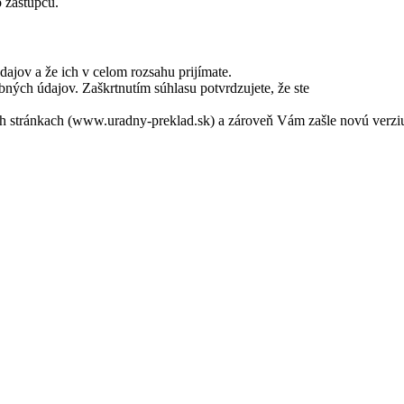
 zástupcu.
jov a že ich v celom rozsahu prijímate.
ných údajov. Zaškrtnutím súhlasu potvrdzujete, že ste
ch stránkach (www.uradny-preklad.sk) a zároveň Vám zašle novú verzi