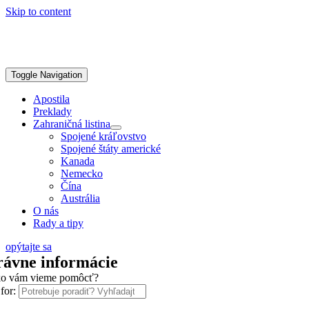
Skip to content
Toggle Navigation
Apostila
Preklady
Zahraničná listina
Spojené kráľovstvo
Spojené štáty americké
Kanada
Nemecko
Čína
Austrália
O nás
Rady a tipy
opýtajte sa
rávne informácie
o vám vieme pomôcť?
for: