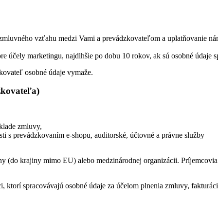
 zmluvného vzťahu medzi Vami a prevádzkovateľom a uplatňovanie ná
re účely marketingu, najdlhšie po dobu 10 rokov, ak sú osobné údaje s
kovateľ osobné údaje vymaže.
zkovateľa)
áklade zmluvy,
osti s prevádzkovaním e-shopu, auditorské, účtovné a právne služby
ny (do krajiny mimo EU) alebo medzinárodnej organizácii. Príjemcovia 
 ktorí spracovávajú osobné údaje za účelom plnenia zmluvy, fakturácie