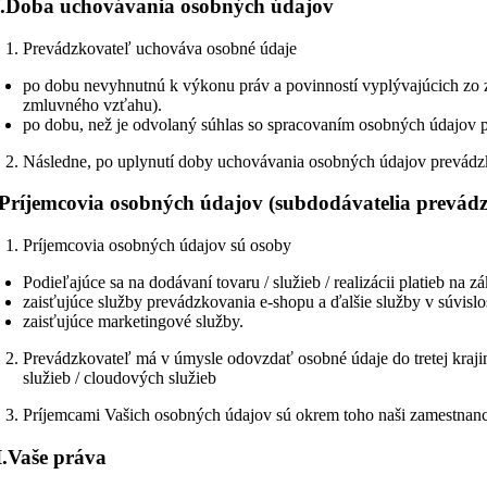
.
Doba uchovávania osobných údajov
Prevádzkovateľ uchováva osobné údaje
po dobu nevyhnutnú k výkonu práv a povinností vyplývajúcich zo
zmluvného vzťahu).
po dobu, než je odvolaný súhlas so spracovaním osobných údajov p
Následne, po uplynutí doby uchovávania osobných údajov prevádz
Príjemcovia osobných údajov (subdodávatelia prevád
Príjemcovia osobných údajov sú osoby
Podieľajúce sa na dodávaní tovaru / služieb / realizácii platieb na z
zaisťujúce služby prevádzkovania e-shopu a ďalšie služby v súvisl
zaisťujúce marketingové služby.
Prevádzkovateľ má v úmysle odovzdať osobné údaje do tretej kraji
služieb / cloudových služieb
Príjemcami Vašich osobných údajov sú okrem toho naši zamestnanci,
.
Vaše práva