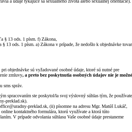
avia a údaje týkajúce sa sexuálneho života alebo sexuálnej orientácie).
 § 13 ods. 1 písm. f) Zákona,
§ 13 ods. 1 písm. a) Zákona v prípade, že nedošlo k objednávke tova
pri objednávke sú vyžadované osobné údaje, ktoré sú nutné pre
nenie zmluvy
, a preto bez poskytnutia osobných údajov nie je možn
u sms správ.
m spracovaním ste poskytol/la svoj výslovný súhlas tým, že používat
ny-preklad.sk).
ffice@uradny-preklad.sk, (ii) písomne na adresu Mgr. Matúš Lukáč,
online kontaktného formulára, ktorú využívate a ktorá túto
laním. V prípade odvolania súhlasu Vaše osobné údaje prestaneme