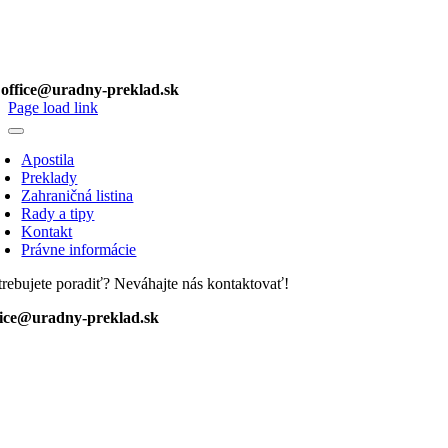
office@uradny-preklad.sk
Page load link
Apostila
Preklady
Zahraničná listina
Rady a tipy
Kontakt
Právne informácie
trebujete poradiť? Neváhajte nás kontaktovať!
fice@uradny-preklad.sk