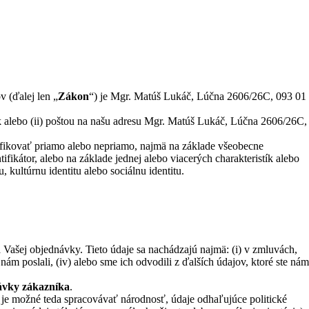
v (ďalej len „
Zákon
“) je Mgr. Matúš Lukáč, Lúčna 2606/26C, 093 01
sk alebo (ii) poštou na našu adresu Mgr. Matúš Lukáč, Lúčna 2606/26C,
tifikovať priamo alebo nepriamo, najmä na základe všeobecne
ntifikátor, alebo na základe jednej alebo viacerých charakteristík alebo
u, kultúrnu identitu alebo sociálnu identitu.
 Vašej objednávky. Tieto údaje sa nachádzajú najmä: (i) v zmluvách,
e nám poslali, (iv) alebo sme ich odvodili z ďalších údajov, ktoré ste ná
návky zákazníka
.
e je možné teda spracovávať národnosť, údaje odhaľujúce politické