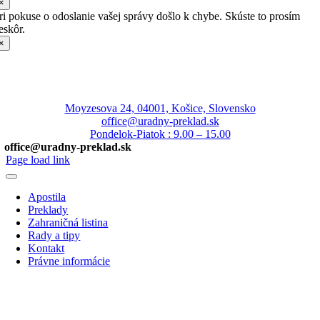
×
ri pokuse o odoslanie vašej správy došlo k chybe. Skúste to prosím
eskôr.
×
Moyzesova 24, 04001, Košice, Slovensko
office@uradny-preklad.sk
Pondelok-Piatok : 9.00 – 15.00
office@uradny-preklad.sk
Page load link
Apostila
Preklady
Zahraničná listina
Rady a tipy
Kontakt
Právne informácie