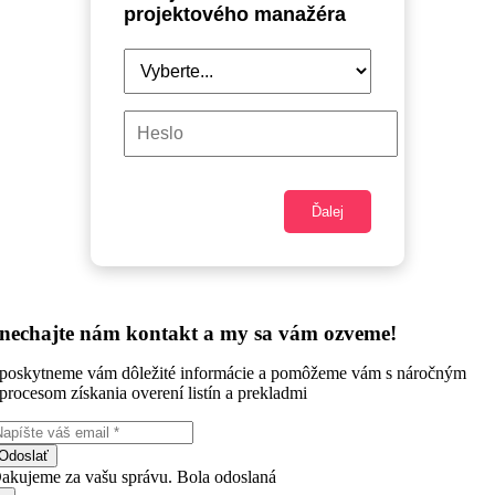
projektového manažéra
Ďalej
nechajte nám kontakt a my sa vám ozveme!
poskytneme vám dôležité informácie a pomôžeme vám s náročným
procesom získania overení listín a prekladmi
Odoslať
akujeme za vašu správu. Bola odoslaná